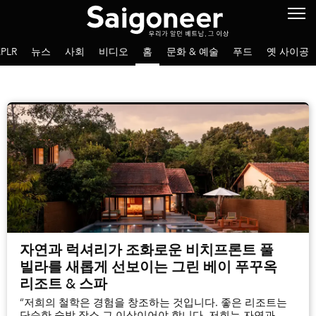
PLR
뉴스
사회
비디오
홈
문화 & 예술
푸드
옛 사이공
자연과 럭셔리가 조화로운 비치프론트 풀
빌라를 새롭게 선보이는 그린 베이 푸꾸옥
리조트 & 스파
“저희의 철학은 경험을 창조하는 것입니다. 좋은 리조트는
단순한 숙박 장소 그 이상이어야 합니다. 저희는 자연과