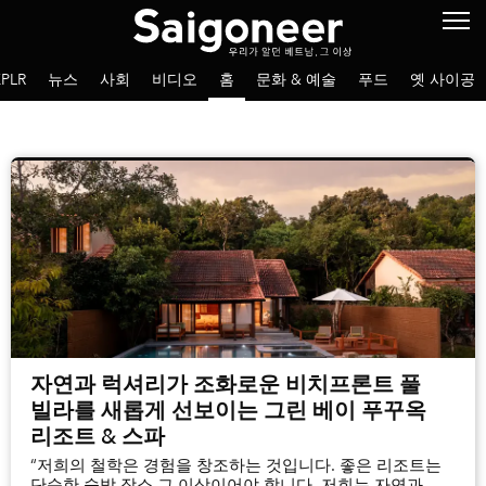
PLR
뉴스
사회
비디오
홈
문화 & 예술
푸드
옛 사이공
자연과 럭셔리가 조화로운 비치프론트 풀
빌라를 새롭게 선보이는 그린 베이 푸꾸옥
리조트 & 스파
“저희의 철학은 경험을 창조하는 것입니다. 좋은 리조트는
단순한 숙박 장소 그 이상이어야 합니다. 저희는 자연과