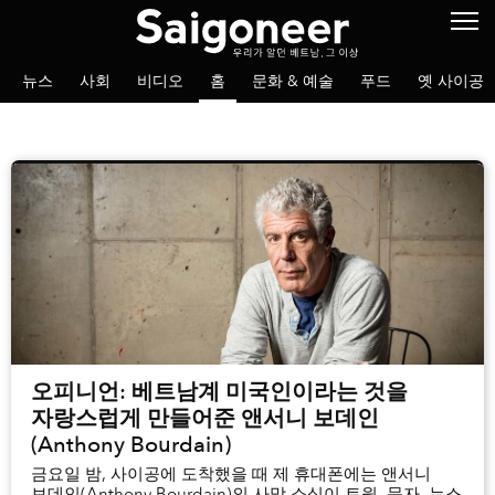
뉴스
사회
비디오
홈
문화 & 예술
푸드
옛 사이공
오피니언: 베트남계 미국인이라는 것을
자랑스럽게 만들어준 앤서니 보데인
(Anthony Bourdain)
금요일 밤, 사이공에 도착했을 때 제 휴대폰에는 앤서니
보데인(Anthony Bourdain)의 사망 소식이 트윗, 문자, 뉴스