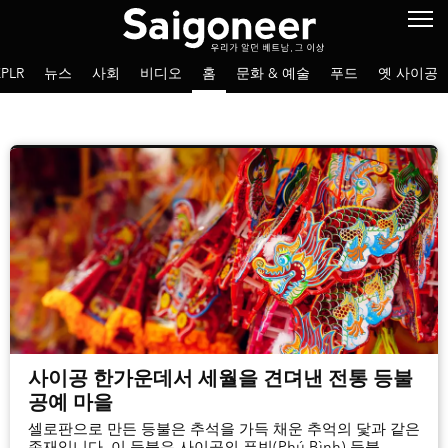
PLR
뉴스
사회
비디오
홈
문화 & 예술
푸드
옛 사이공
사이공 한가운데서 세월을 견뎌낸 전통 등불
공예 마을
셀로판으로 만든 등불은 추석을 가득 채운 추억의 닻과 같은
존재입니다. 이 등불은 사이공의 푸빈(Phú Bình) 등불