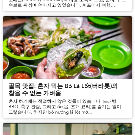
속보로 뒤섞여 쏟아지고 있었습니다. 셰프에서 여행
프로그램 진행자로 변신한 보데인이 61세의 나이에 스스로
생을 마감한 것으로 보인다는 구체적인 내용이 드러나자,
인터넷에는 슬픔과 충격의 물결이 일었습니다. 많은 분들이
아마도 보...
골목 맛집: 혼자 먹는 Bò Lá Lốt(버라롯)의
참을 수 없는 가벼움
혼자 하기에는 적절하지 않은 것들이 있습니다. 노래방,
BBQ, 축구 관람, 그리고 ốc(옵, 조개 요리)를 즐기는 일이
그렇습니다. 하지만 bò nướng lá lốt mỡ
chài(버느엉라롯머짜이)에 대해서는 아직 논란 중입니다.
그래서 저는 용기를 내어 사이공의 활기찬 bò lá lốt(버라롯)
거리로 혼자 나서 보기로 했습니다.