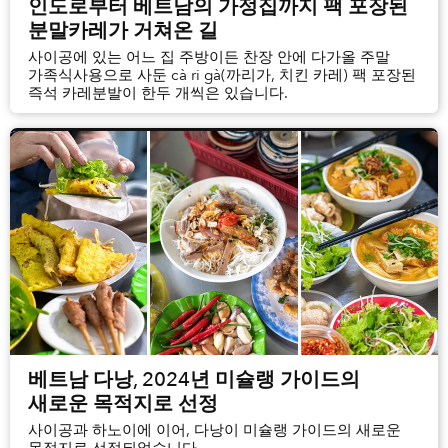
인도로부터 베트남의 가정집까지 팩 포장된
분말카레가 거쳐온 길
사이공에 있는 어느 집 주방이든 찬장 안에 다가올 주말
가족식사용으로 사둔 cà ri gà(까리가, 치킨 카레) 팩 포장된
즉석 카레분발이 한두 개씩은 있습니다.
베트남 다낭, 2024년 미슐랭 가이드의
새로운 목적지로 선정
사이공과 하노이에 이어, 다낭이 미슐랭 가이드의 새로운