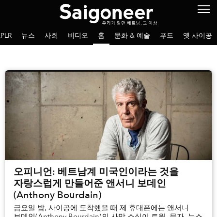
PLR
뉴스
사회
비디오
홈
문화 & 예술
푸드
옛 사이공
오피니언: 베트남계 미국인이라는 것을
자랑스럽게 만들어준 앤서니 보데인
(Anthony Bourdain)
금요일 밤, 사이공에 도착했을 때 제 휴대폰에는 앤서니
보데인(Anthony Bourdain)의 사망 소식이 트윗, 문자, 뉴스