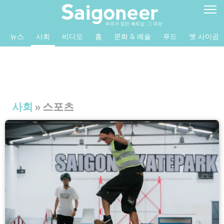
뉴스
사회
비디오
홈
문화 & 예술
푸드
옛 사이공
사회
» 스포츠