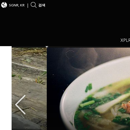
SGNR, KR
검색
XPL