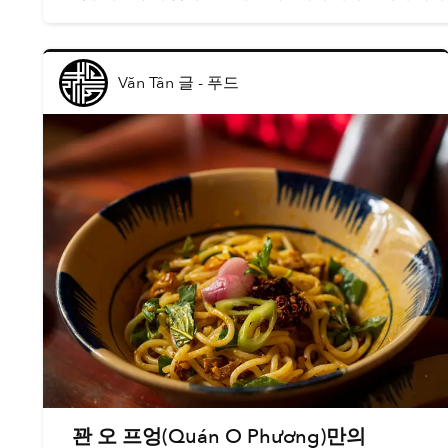
Văn Tân 글
-
푸드
꽌 오 프엉(Quán O Phương)만의