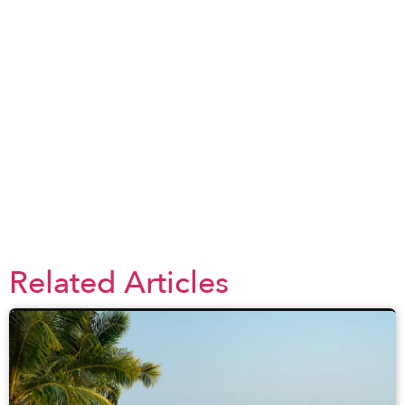
−
×
32-34 Trần Phú, Lộc Thọ, Nha Trang, Khánh Hòa
650000, Vietnam
Related Articles
Leaflet
| ©
OpenStreetMap
contributors ©
CARTO