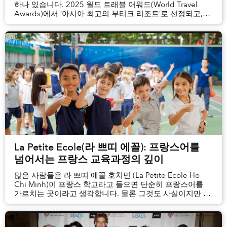
하나 있습니다. 2025 월드 트래블 어워드(World Travel
Awards)에서 ‘아시아 최고의 부티크 리조트’로 선정되고,
2025 데스티네이시안 리더스 초이스 어워드(DestinAsian
Readers' Choice Awards)에서 베트남 10대 리조트에
이름을 올린 라 베란다 리조트 푸꾸옥...
La Petite Ecole(라 쁘띠 에꼴): 프랑스어를
넘어서는 프랑스 교육과정의 깊이
많은 사람들은 라 쁘띠 에꼴 호치민 (La Petite Ecole Ho
Chi Minh)이 프랑스 학교라고 들으면 단순히 프랑스어를
가르치는 곳이라고 생각합니다. 물론 그것도 사실이지만 그
이상의 의미가 있습니다. 이 학교는 유치원부터 초등 과정
(1~11세)까지 프랑스어와 영어로 학생들을 교육하는
이중언어 학교이며, 프랑스 교육부가 정한 프랑스 국가