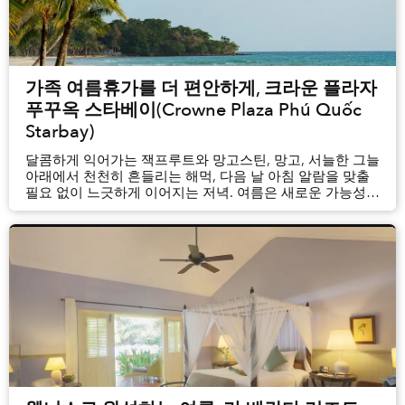
가족 여름휴가를 더 편안하게, 크라운 플라자
푸꾸옥 스타베이(Crowne Plaza Phú Quốc
Starbay)
파트너 컨텐츠
달콤하게 익어가는 잭프루트와 망고스틴, 망고, 서늘한 그늘
아래에서 천천히 흔들리는 해먹, 다음 날 아침 알람을 맞출
필요 없이 느긋하게 이어지는 저녁. 여름은 새로운 가능성을
품고 찾아옵니다. 여름이 다가오면 가족들은 아이들의
학원과 활동 일정을 알아보고 스케줄을 조율하느라
분주해집니다. 그렇기에 바쁜 일상에서 잠시 벗어나 맑은
공기를 만끽하고 새로운 즐...