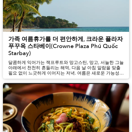
가족 여름휴가를 더 편안하게, 크라운 플라자
푸꾸옥 스타베이(Crowne Plaza Phú Quốc
Starbay)
달콤하게 익어가는 잭프루트와 망고스틴, 망고, 서늘한 그늘
아래에서 천천히 흔들리는 해먹, 다음 날 아침 알람을 맞출
필요 없이 느긋하게 이어지는 저녁. 여름은 새로운 가능성을
품고 찾아옵니다. 여름이 다가오면 가족들은 아이들의
학원과 활동 일정을 알아보고 스케줄을 조율하느라
분주해집니다. 그렇기에 바쁜 일상에서 잠시 벗어나 맑은
공기를 만끽하고 새로운 즐...