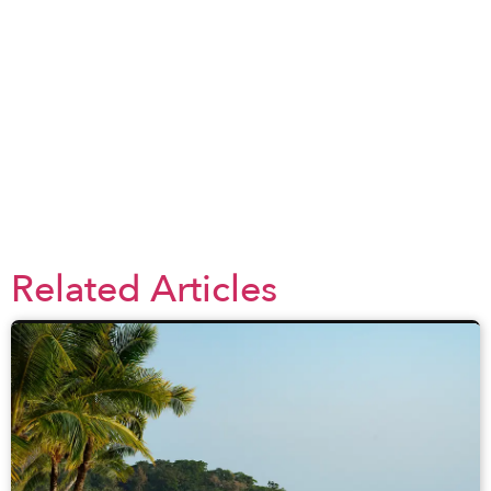
−
×
Australian International School
Related Articles
Leaflet
| ©
OpenStreetMap
contributors ©
CARTO