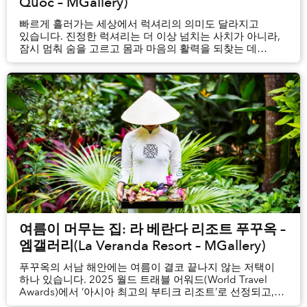
Quốc – MGallery)
빠르게 흘러가는 세상에서 럭셔리의 의미도 달라지고
있습니다. 진정한 럭셔리는 더 이상 넘치는 사치가 아니라,
잠시 멈춰 숨을 고르고 몸과 마음의 활력을 되찾는 데
있습니다. 올여름, 라 베란다 리조트 푸꾸옥 – 엠갤러리(La
Veranda Resort Phú Quốc – MGallery)는 웰니스를 새롭게
경험하고 싶은 여행객들을 ‘더 하우스 오브 서머(T...
여름이 머무는 집: 라 베란다 리조트 푸꾸옥 –
엠갤러리(La Veranda Resort – MGallery)
푸꾸옥의 서남 해안에는 여름이 결코 끝나지 않는 저택이
하나 있습니다. 2025 월드 트래블 어워드(World Travel
Awards)에서 ‘아시아 최고의 부티크 리조트’로 선정되고,
2025 데스티네이시안 리더스 초이스 어워드(DestinAsian