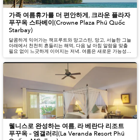
가족 여름휴가를 더 편안하게, 크라운 플라자
푸꾸옥 스타베이(Crowne Plaza Phú Quốc
Starbay)
파트너 컨텐츠
달콤하게 익어가는 잭프루트와 망고스틴, 망고, 서늘한 그늘
아래에서 천천히 흔들리는 해먹, 다음 날 아침 알람을 맞출
필요 없이 느긋하게 이어지는 저녁. 여름은 새로운 가능성을
품고 찾아옵니다. 여름이 다가오면 가족들은 아이들의
학원과 활동 일정을 알아보고 스케줄을 조율하느라
분주해집니다. 그렇기에 바쁜 일상에서 잠시 벗어나 맑은
공기를 만끽하고 새로운 즐...
웰니스로 완성하는 여름, 라 베란다 리조트
푸꾸옥 – 엠갤러리(La Veranda Resort Phú