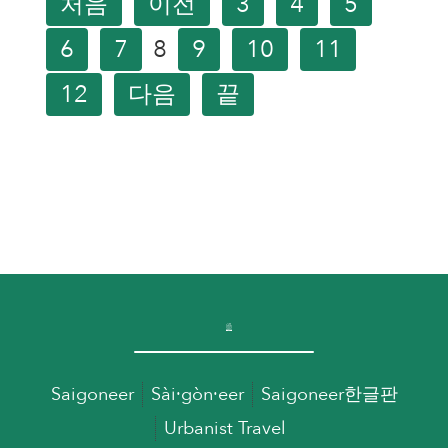
처음
이전
3
4
5
6
7
8
9
10
11
12
다음
끝
Saigoneer
Sài·gòn·eer
Saigoneer한글판
Urbanist Travel