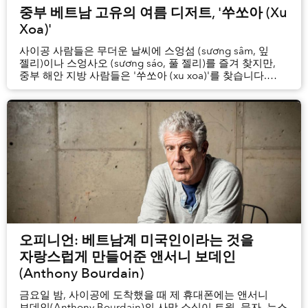
중부 베트남 고유의 여름 디저트, '쑤쏘아 (Xu
Xoa)'
사이공 사람들은 무더운 날씨에 스엉섬 (sương sâm, 잎
젤리)이나 스엉사오 (sương sáo, 풀 젤리)를 즐겨 찾지만,
중부 해안 지방 사람들은 '쑤쏘아 (xu xoa)'를 찾습니다.
투명하고 은은한 감칠맛의 젤리가 생강 향이 감도는 달콤한
시럽에 담겨 있어, 더위를 식히는데 최고의 간식입니다.
오피니언: 베트남계 미국인이라는 것을
자랑스럽게 만들어준 앤서니 보데인
(Anthony Bourdain)
금요일 밤, 사이공에 도착했을 때 제 휴대폰에는 앤서니
보데인(Anthony Bourdain)의 사망 소식이 트윗, 문자, 뉴스