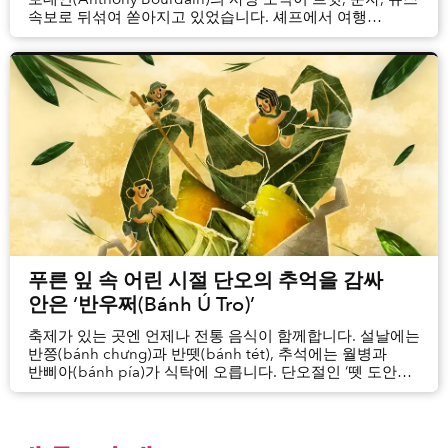
속보로 뒤섞여 쏟아지고 있었습니다. 셰프에서 여행
프로그램 진행자로 변신한 보데인이 61세의 나이에 스스로
생을 마감한 것으로 보인다는 구체적인 내용이 드러나자,
인터넷에는 슬픔과 충격의 물결이 일었습니다. 많은 분들이
아마도 보...
푸른 잎 속 어린 시절 단오의 추억을 감싸
안은 ‘반우쩌(Bánh Ú Tro)’
축제가 있는 곳엔 언제나 전통 음식이 함께합니다. 설날에는
반쯩(bánh chưng)과 반뗏(bánh tét), 추석에는 월병과
반삐아(bánh pía)가 식탁에 오릅니다. 단오절인 ‘뗏 도안
응오’(Tết Đoan Ngọ)에도 마찬가지입니다. 이날에는
반바짱(bánh bá trạng)과 반우쩌(bánh ú tro)를 먹으며
축제의 분위기를 만끽합니다.