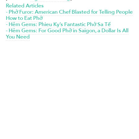
Related Articles
-
Phở Furor: American Chef Blasted for Telling People
How to Eat Phở
-
Hẻm Gems: Phieu Ky’s Fantastic Phở Sa Tế
-
Hẻm Gems: For Good Phở in Saigon, a Dollar Is All
You Need